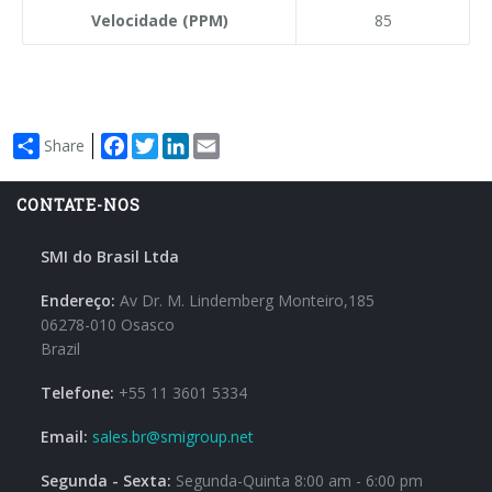
Velocidade (PPM)
85
Facebook
Twitter
LinkedIn
Email
Share
CONTATE-NOS
SMI do Brasil Ltda
Endereço:
Av Dr. M. Lindemberg Monteiro,185
06278-010 Osasco
Brazil
Telefone:
+55 11 3601 5334
Email:
sales.br@smigroup.net
Segunda - Sexta:
Segunda-Quinta 8:00 am - 6:00 pm