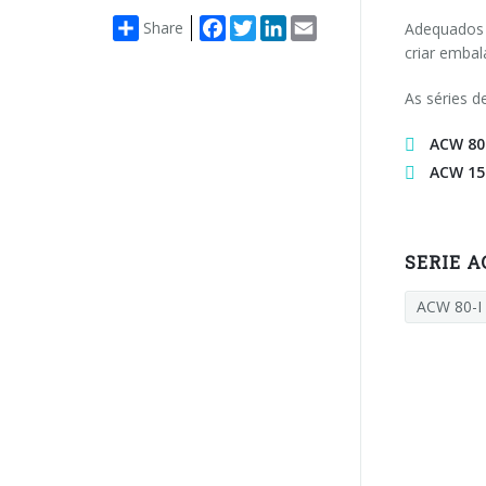
Facebook
Twitter
LinkedIn
Email
Share
Adequados 
criar emba
As séries 
ACW 80
ACW 15
SERIE 
ACW 80-