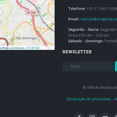
Telefone:
+55 11 3601 533
Email:
sales.br@smigroup.ne
Segunda - Sexta:
Segunda-Q
Sexta 8:00 am - 5:00 pm
Sábado - Domingo:
Fechad
NEWSLETTER
© SMI do Brasil Ltd
Declaração de privacidade
-
N