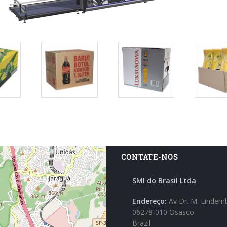
Galeria
Galeria
Galer
de
de
de
s
pacotes
pacotes
pacot
CONTATE-NOS
SMI do Brasil Ltda
Endereço:
Av Dr. M. Lindem
06278-010 Osasco
Brazil