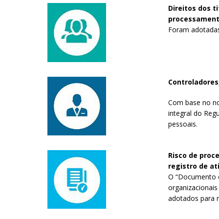
Direitos dos t
processamento,
Foram adotadas m
Controladores
Com base no nov
integral do Reg
pessoais.
Risco de proc
registro de a
O “Documento de
organizacionai
adotados para n