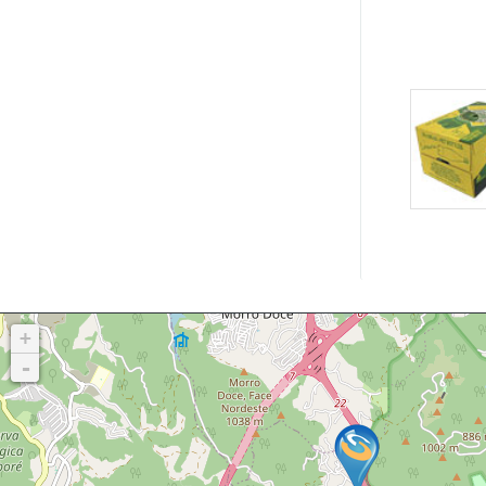
Galeria
de
pacote