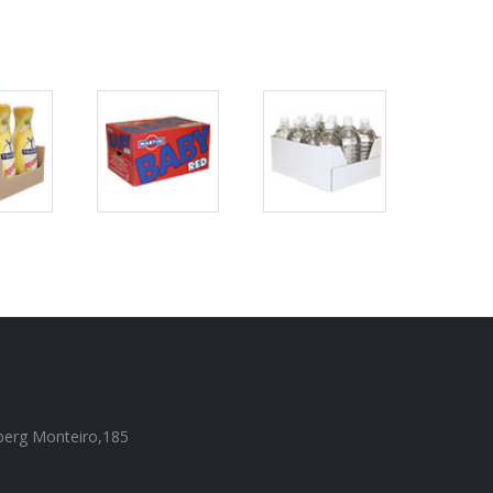
ia
Galeria
Galeria
de
de
es
pacotes
pacotes
berg Monteiro,185