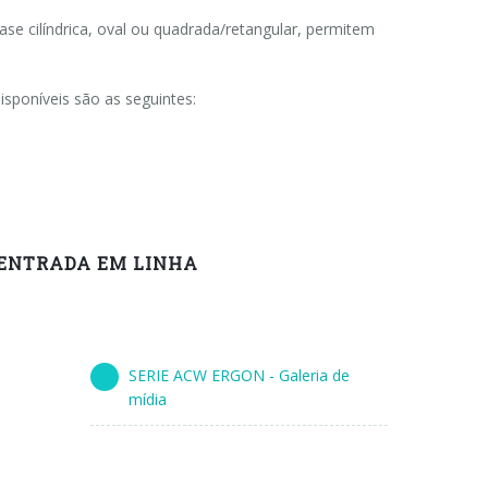
 cilíndrica, oval ou quadrada/retangular, permitem
sponíveis são as seguintes:
 ENTRADA EM LINHA
SERIE ACW ERGON - Galeria de
mídia