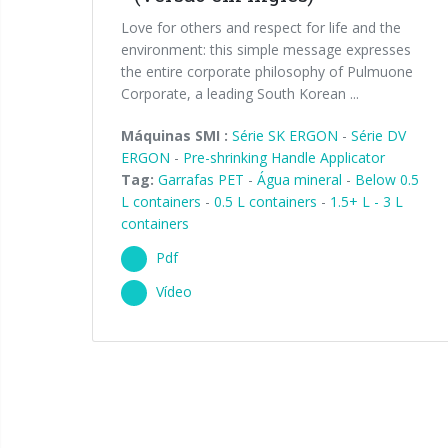
Love for others and respect for life and the
environment: this simple message expresses
the entire corporate philosophy of Pulmuone
Corporate, a leading South Korean ...
Máquinas SMI :
Série SK ERGON
-
Série DV
ERGON
-
Pre-shrinking Handle Applicator
Tag:
Garrafas PET
-
Água mineral
-
Below 0.5
L containers
-
0.5 L containers
-
1.5+ L - 3 L
containers
Pdf
Vídeo