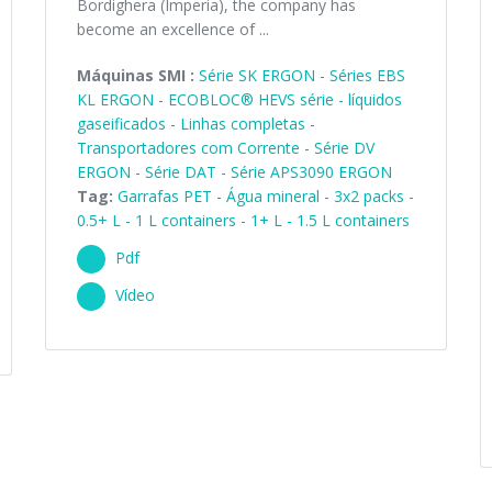
Bordighera (Imperia), the company has
become an excellence of ...
Máquinas SMI :
Série SK ERGON
-
Séries EBS
KL ERGON
-
ECOBLOC® HEVS série - líquidos
gaseificados
-
Linhas completas
-
Transportadores com Corrente
-
Série DV
ERGON
-
Série DAT
-
Série APS3090 ERGON
Tag:
Garrafas PET
-
Água mineral
-
3x2 packs
-
0.5+ L - 1 L containers
-
1+ L - 1.5 L containers
Pdf
Vídeo