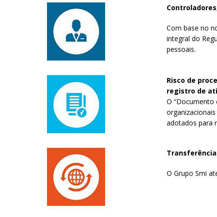
Controladores
Com base no nov
integral do Reg
pessoais.
Risco de proc
registro de a
O “Documento de
organizacionai
adotados para n
Transferência
O Grupo Smi aten