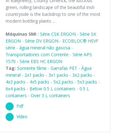
In Ballyneety, County Limerick, the luscious
green, rolling landscape of the beautiful Irish
countryside is the backdrop to one of the most
modern bottling plants ...
Máquinas SMI :
Série CSK ERGON
-
Série SK
ERGON
-
Série DV ERGON
-
ECOBLOC® HEVF
série - água mineral não gasosa
-
Transportadores com Corrente
-
Série APS
1570
-
Série EBS HC ERGON
Tag:
Somente filme
-
Garrafas PET
-
Água
mineral
-
2x1 packs
-
3x1 packs
-
3x2 packs
-
4x3 packs
-
4x5 packs
-
5x2 packs
-
5x3 packs
-
6x4 packs
-
Below 0.5 L containers
-
0.5 L
containers
-
Over 3 L containers
Pdf
Vídeo