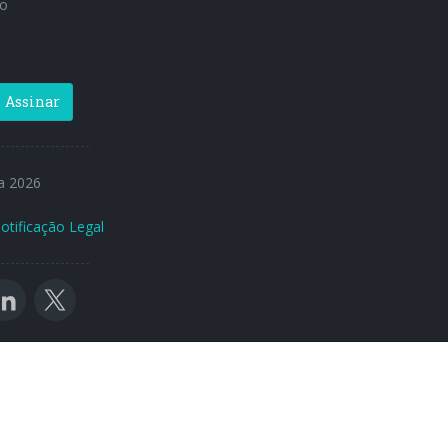
o
Assinar
a 2026
otificação Legal