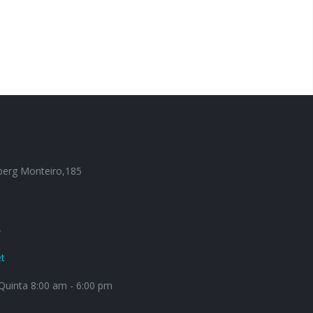
berg Monteiro,185
4
t
uinta 8:00 am - 6:00 pm