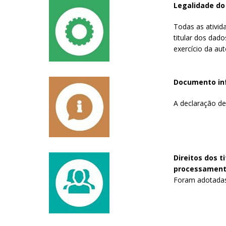
Legalidade d
Todas as ativid
titular dos dad
exercício da aut
Documento in
A declaração de
Direitos dos t
processamento,
Foram adotadas m