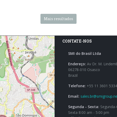
Mais resultados
CONTATE-NOS
SMI do Brasil Ltda
Endereço:
Av Dr. M. Lindem
06278-010 Osasco
Brazil
Telefone:
+55 11 3601 533
Email:
sales.br@smigroup.ne
Segunda - Sexta:
Segunda-Q
Sexta 8:00 am - 5:00 pm