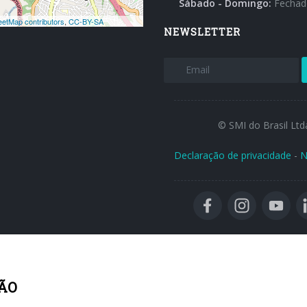
Sábado - Domingo:
Fechad
NEWSLETTER
© SMI do Brasil Ltd
Declaração de privacidade
-
N
ÃO