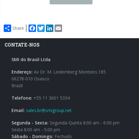
Facebook
Twitter
LinkedIn
Email
Share
CONTATE-NOS
SMI do Brasil Ltda
Endereço:
Av Dr. M. Lindemberg Monteiro,185
06278-010 Osasco
Brazil
Telefone:
+55 11 3601 5334
Email:
sales.br@smigroup.net
Segunda - Sexta:
Segunda-Quinta 8:00 am - 6:00 pm
Sexta 8:00 am - 5:00 pm
Sábado - Domingo:
Fechado