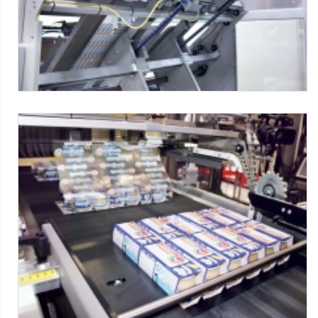
LSK series
Máquinas SMI :
Série LSK ERGON
Tag:
Filme
-
Camadas de papelão - Over The Top (OTT)
-
Potes de vidro
-
Alimentos e produtos para animais
-
1x2
packs
-
6x2 packs