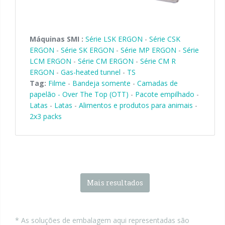
Máquinas SMI :
Série LSK ERGON
-
Série CSK
ERGON
-
Série SK ERGON
-
Série MP ERGON
-
Série
LCM ERGON
-
Série CM ERGON
-
Série CM R
ERGON
-
Gas-heated tunnel
-
TS
Tag:
Filme
-
Bandeja somente
-
Camadas de
papelão - Over The Top (OTT)
-
Pacote empilhado
-
Latas
-
Latas
-
Alimentos e produtos para animais
-
2x3 packs
Mais resultados
* As soluções de embalagem aqui representadas são