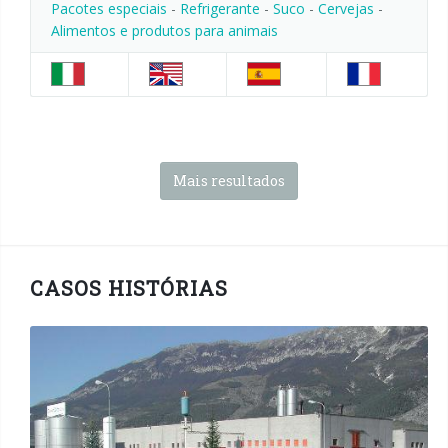
Pacotes especiais
-
Refrigerante
-
Suco
-
Cervejas
-
Alimentos e produtos para animais
Mais resultados
CASOS HISTÓRIAS