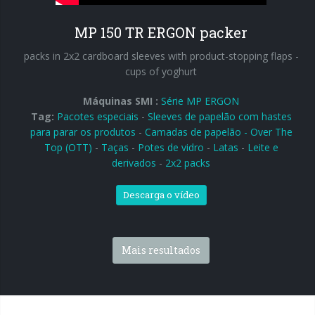
MP 150 TR ERGON packer
packs in 2x2 cardboard sleeves with product-stopping flaps -
cups of yoghurt
Máquinas SMI :
Série MP ERGON
Tag:
Pacotes especiais
-
Sleeves de papelão com hastes
para parar os produtos
-
Camadas de papelão - Over The
Top (OTT)
-
Taças
-
Potes de vidro
-
Latas
-
Leite e
derivados
-
2x2 packs
Descarga o vídeo
Mais resultados