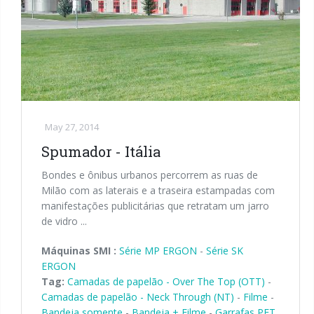
May 27, 2014
Spumador - Itália
Bondes e ônibus urbanos percorrem as ruas de
Milão com as laterais e a traseira estampadas com
manifestações publicitárias que retratam um jarro
de vidro ...
Máquinas SMI :
Série MP ERGON
-
Série SK
ERGON
Tag:
Camadas de papelão - Over The Top (OTT)
-
Camadas de papelão - Neck Through (NT)
-
Filme
-
Bandeja somente
-
Bandeja + Filme
-
Garrafas PET