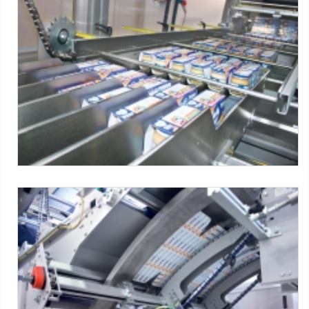
LSK series
Máquinas SMI :
Série LSK ERGON
Tag:
Filme
-
Camadas de papelão - Over The Top (OTT)
-
Potes de vidro
-
Alimentos e produtos para animais
-
1x2
packs
-
6x2 packs
LSK series
Máquinas SMI :
Série LSK ERGON
Tag:
Filme
-
Camadas de papelão - Over The Top (OTT)
-
Potes de vidro
-
Alimentos e produtos para animais
-
1x2
packs
-
6x2 packs