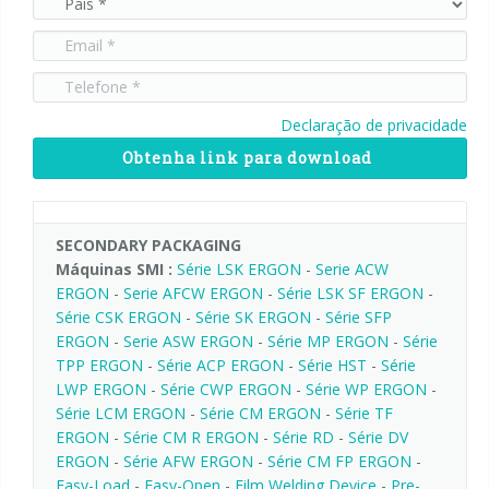
Declaração de privacidade
Obtenha link para download
SECONDARY PACKAGING
Máquinas SMI :
Série LSK ERGON
-
Serie ACW
ERGON
-
Serie AFCW ERGON
-
Série LSK SF ERGON
-
Série CSK ERGON
-
Série SK ERGON
-
Série SFP
ERGON
-
Serie ASW ERGON
-
Série MP ERGON
-
Série
TPP ERGON
-
Série ACP ERGON
-
Série HST
-
Série
LWP ERGON
-
Série CWP ERGON
-
Série WP ERGON
-
Série LCM ERGON
-
Série CM ERGON
-
Série TF
ERGON
-
Série CM R ERGON
-
Série RD
-
Série DV
ERGON
-
Série AFW ERGON
-
Série CM FP ERGON
-
Easy-Load
-
Easy-Open
-
Film Welding Device
-
Pre-