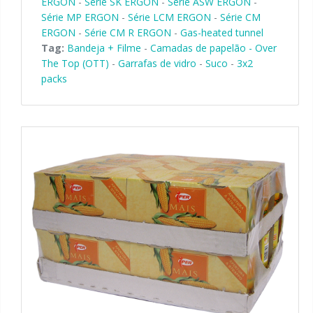
ERGON
-
Série SK ERGON
-
Serie ASW ERGON
-
Série MP ERGON
-
Série LCM ERGON
-
Série CM
ERGON
-
Série CM R ERGON
-
Gas-heated tunnel
Tag:
Bandeja + Filme
-
Camadas de papelão - Over
The Top (OTT)
-
Garrafas de vidro
-
Suco
-
3x2
packs