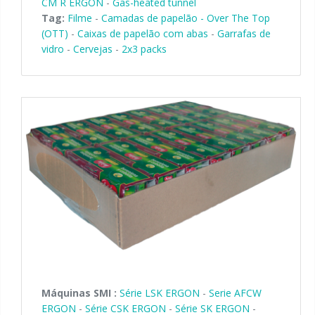
CM R ERGON
-
Gas-heated tunnel
Tag:
Filme
-
Camadas de papelão - Over The Top
(OTT)
-
Caixas de papelão com abas
-
Garrafas de
vidro
-
Cervejas
-
2x3 packs
Máquinas SMI :
Série LSK ERGON
-
Serie AFCW
ERGON
-
Série CSK ERGON
-
Série SK ERGON
-