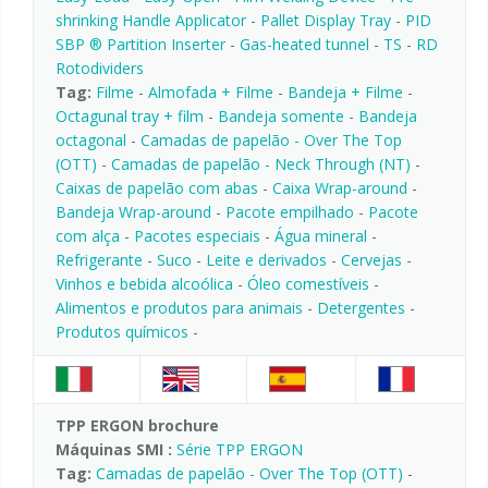
shrinking Handle Applicator
-
Pallet Display Tray
-
PID
SBP ® Partition Inserter
-
Gas-heated tunnel
-
TS
-
RD
Rotodividers
Tag:
Filme
-
Almofada + Filme
-
Bandeja + Filme
-
Octagunal tray + film
-
Bandeja somente
-
Bandeja
octagonal
-
Camadas de papelão - Over The Top
(OTT)
-
Camadas de papelão - Neck Through (NT)
-
Caixas de papelão com abas
-
Caixa Wrap-around
-
Bandeja Wrap-around
-
Pacote empilhado
-
Pacote
com alça
-
Pacotes especiais
-
Água mineral
-
Refrigerante
-
Suco
-
Leite e derivados
-
Cervejas
-
Vinhos e bebida alcoólica
-
Óleo comestíveis
-
Alimentos e produtos para animais
-
Detergentes
-
Produtos químicos
-
TPP ERGON brochure
Máquinas SMI :
Série TPP ERGON
Tag:
Camadas de papelão - Over The Top (OTT)
-