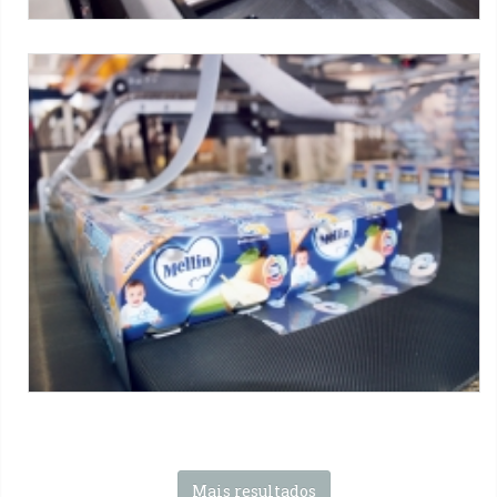
LSK series
Máquinas SMI :
Série LSK ERGON
Tag:
Filme
-
Camadas de papelão - Over The Top (OTT)
-
Potes de vidro
-
Alimentos e produtos para animais
-
1x2
packs
-
6x2 packs
Mais resultados