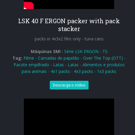
Ingresso em linha
Ingresso a 90°
LSK 40 F ERGON packer with pack
stacker
packs in 4x3x2 film only - tuna cans
Máquinas SMI :
Série LSK ERGON
-
TS
Tag:
Filme
-
Camadas de papelão - Over The Top (OTT)
-
Pacote empilhado
-
Latas
-
Latas
-
Alimentos e produtos
para animais
-
4x1 packs
-
4x3 packs
-
1x3 packs
Descarga o vídeo