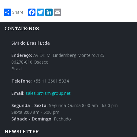
Facebook
Twitter
LinkedIn
Email
Share
CONTATE-NOS
SMI do Brasil Ltda
Endereço:
Av Dr. M. Lindemberg Monteiro,185
06278-010 Osasco
Brazil
Telefone:
+55 11 3601 5334
Email:
sales.br@smigroup.net
Segunda - Sexta:
Segunda-Quinta 8:00 am - 6:00 pm
Sexta 8:00 am - 5:00 pm
Sábado - Domingo:
Fechado
NEWSLETTER