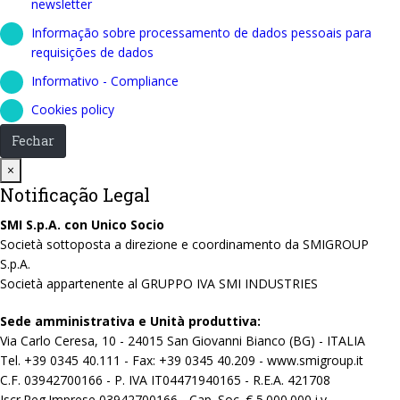
newsletter
Informação sobre processamento de dados pessoais para
requisições de dados
Informativo - Compliance
Cookies policy
Fechar
Close
×
Notificação Legal
SMI S.p.A. con Unico Socio
Società sottoposta a direzione e coordinamento da SMIGROUP
S.p.A.
Società appartenente al GRUPPO IVA SMI INDUSTRIES
Sede amministrativa e Unità produttiva:
Via Carlo Ceresa, 10 - 24015 San Giovanni Bianco (BG) - ITALIA
Tel. +39 0345 40.111 - Fax: +39 0345 40.209 - www.smigroup.it
C.F. 03942700166 - P. IVA IT04471940165 - R.E.A. 421708
Iscr.Reg.Imprese 03942700166 - Cap. Soc. € 5.000.000 i.v.