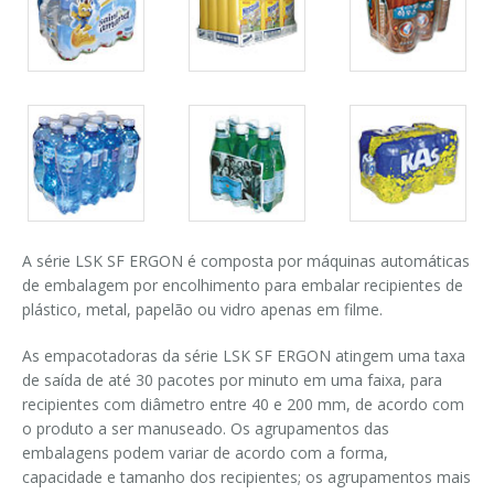
de
de
de
Ingresso em linha
pacotes
pacotes
pacotes
Ingresso a 90°
Galeria
Galeria
Galeria
de
de
de
pacotes
pacotes
pacotes
A série LSK SF ERGON é composta por máquinas automáticas
de embalagem por encolhimento para embalar recipientes de
plástico, metal, papelão ou vidro apenas em filme.
As empacotadoras da série LSK SF ERGON atingem uma taxa
de saída de até 30 pacotes por minuto em uma faixa, para
recipientes com diâmetro entre 40 e 200 mm, de acordo com
o produto a ser manuseado. Os agrupamentos das
embalagens podem variar de acordo com a forma,
capacidade e tamanho dos recipientes; os agrupamentos mais