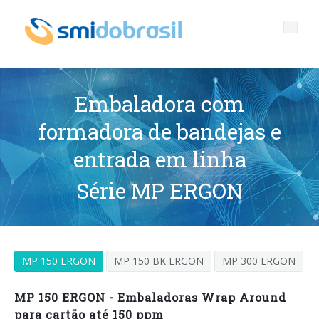
Embaladora com
formadora de bandejas e
Quem somos
entrada em linha
Governança
Perfil da Empresa
Série MP ERGON
Sustentabilidade
Principais Dados
Governança corporativa
Produtos
Missão
Código de Ética
Garrafas sem rótulo
MP 150 ERGON
MP 150 BK ERGON
MP 300 ERGON
Pós Vendas
Nossa História
Qualidade, Meio Ambiente e Segurança
rPET
LINHAS ENGARRAFADORA
MP 150 ERGON - Embaladoras Wrap Around
Galeria de mídia
Nossas filiais
Compliance
Tampas amarradas
SOPRADORAS PARA GARRAFAS PET/rPET
Help Desk
Linhas completas
para cartão até 150 ppm