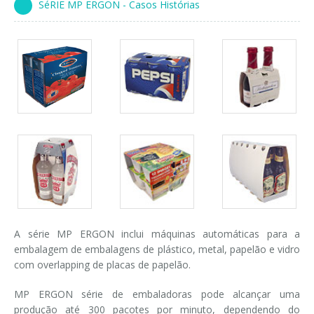
SéRIE MP ERGON - Casos Histórias
Ingresso em linha
Ingresso a 90°
Galeria
Galeria
Galeria
de
de
de
pacotes
pacotes
pacotes
Galeria
Galeria
Galeria
de
de
de
pacotes
pacotes
pacotes
A série MP ERGON inclui máquinas automáticas para a
embalagem de embalagens de plástico, metal, papelão e vidro
com overlapping de placas de papelão.
MP ERGON série de embaladoras pode alcançar uma
produção até 300 pacotes por minuto, dependendo do