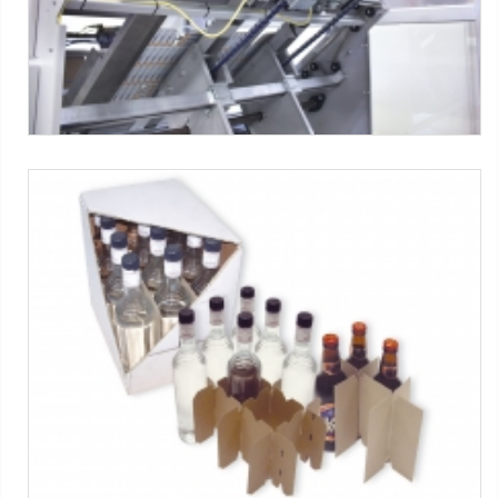
PID SBP®
Partitions inserting device
Máquinas SMI :
Série CM ERGON
-
Série WP ERGON
-
PID SBP
® Partition Inserter
Tag:
Caixa Wrap-around
-
Garrafas de vidro
-
Vinhos e
bebida alcoólica
-
3x4 packs