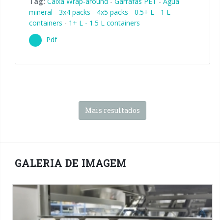
Tag:
Caixa Wrap-around
-
Garrafas PET
-
Água
mineral
-
3x4 packs
-
4x5 packs
-
0.5+ L - 1 L
containers
-
1+ L - 1.5 L containers
Pdf
Mais resultados
GALERIA DE IMAGEM