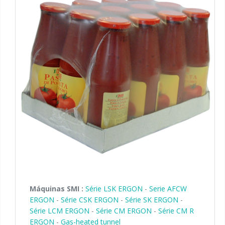
Máquinas SMI :
Série LSK ERGON
-
Serie AFCW
ERGON
-
Série CSK ERGON
-
Série SK ERGON
-
Série LCM ERGON
-
Série CM ERGON
-
Série CM R
ERGON
-
Gas-heated tunnel