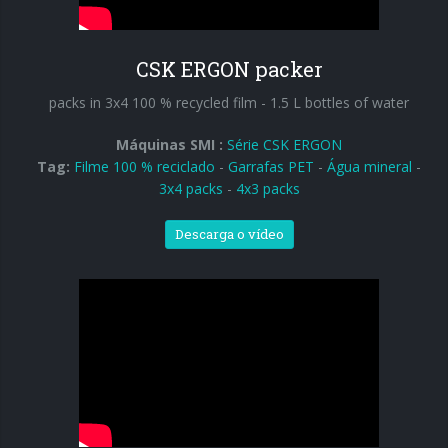
Ingresso em linha
Ingresso a 90°
CSK ERGON packer
packs in 3x4 100 % recycled film - 1.5 L bottles of water
Máquinas SMI :
Série CSK ERGON
Tag:
Filme 100 % reciclado
-
Garrafas PET
-
Água mineral
-
3x4 packs
-
4x3 packs
Descarga o vídeo