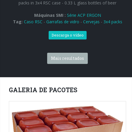
packs in 3x4 RSC case - 0.33 L glass bottles of beer
Máquinas SMI :
Série ACP ERGON
Tag:
Caso RSC
-
Garrafas de vidro
-
Cervejas
-
3x4 packs
Descarga o vídeo
Mais resultados
GALERIA DE PACOTES