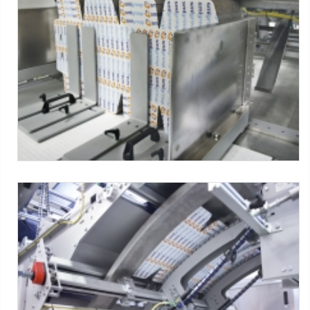
LWP Series
Máquinas SMI :
Série LWP ERGON
-
Sistema PACKBLOC
Tag:
Caixa Wrap-around
-
3x4 packs
LWP Series
Máquinas SMI :
Série LWP ERGON
-
Sistema PACKBLOC
Tag:
Caixa Wrap-around
-
3x4 packs