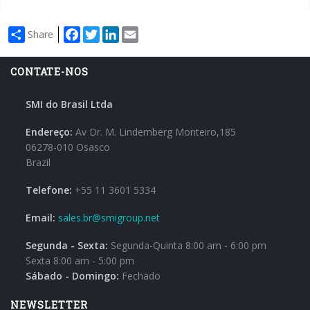
Facebook
Twitter
LinkedIn
Email
Share
CONTATE-NOS
SMI do Brasil Ltda
Endereço:
Av Dr. M. Lindemberg Monteiro,185
06278-010 Osasco
Brazil
Telefone:
+55 11 3601 5334
Email:
sales.br@smigroup.net
Segunda - Sexta:
Segunda-Quinta 8:00 am - 6:00 pm
Sexta 8:00 am - 5:00 pm
Sábado - Domingo:
Fechado
NEWSLETTER