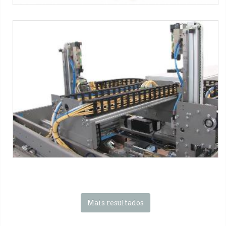
PID SBP®
Partitions inserting device
Máquinas SMI :
Série WP ERGON
-
Série CM ERGON
-
PID SBP
® Partition Inserter
Tag:
Caixa Wrap-around
-
Garrafas de vidro
-
Água mineral
-
3x4 packs
Mais resultados