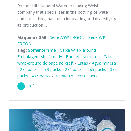
Radnor Hills Mineral Water, a leading Welsh
company that specialises in the bottling of water
and soft drinks, has been innovating and diversifying
its production ...
Máquinas SMI :
Serie ASW ERGON
-
Série WP
ERGON
Tag:
Somente filme
-
Caixa Wrap-around
-
Embalagem shelf-ready
-
Bandeja somente
-
Caixa
wrap-around de papelão kraft
-
Latas
-
Água mineral
-
2x2 packs
-
2x3 packs
-
2x4 packs
-
2x5 packs
-
3x4
packs
-
4x6 packs
-
Below 0.5 L containers
Pdf