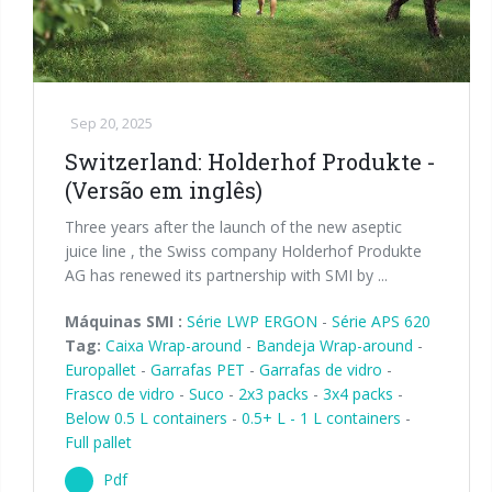
Sep 20, 2025
Switzerland: Holderhof Produkte -
(Versão em inglês)
Three years after the launch of the new aseptic
juice line , the Swiss company Holderhof Produkte
AG has renewed its partnership with SMI by ...
Máquinas SMI :
Série LWP ERGON
-
Série APS 620
Tag:
Caixa Wrap-around
-
Bandeja Wrap-around
-
Europallet
-
Garrafas PET
-
Garrafas de vidro
-
Frasco de vidro
-
Suco
-
2x3 packs
-
3x4 packs
-
Below 0.5 L containers
-
0.5+ L - 1 L containers
-
Full pallet
Pdf