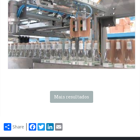
PID SBP®
Partitions inserting device
Máquinas SMI :
Série WP ERGON
-
Série CM ERGON
-
PID SBP
® Partition Inserter
Tag:
Caixa Wrap-around
-
Garrafas de vidro
-
Água mineral
-
3x4 packs
Mais resultados
Facebook
Twitter
LinkedIn
Email
Share