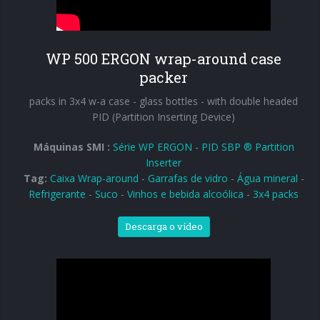
WP 500 ERGON wrap-around case
packer
packs in 3x4 w-a case - glass bottles - with double headed
PID (Partition Inserting Device)
Máquinas SMI :
Série WP ERGON
-
PID SBP ® Partition
Inserter
Tag:
Caixa Wrap-around
-
Garrafas de vidro
-
Água mineral
-
Refrigerante
-
Suco
-
Vinhos e bebida alcoólica
-
3x4 packs
Descarga o vídeo