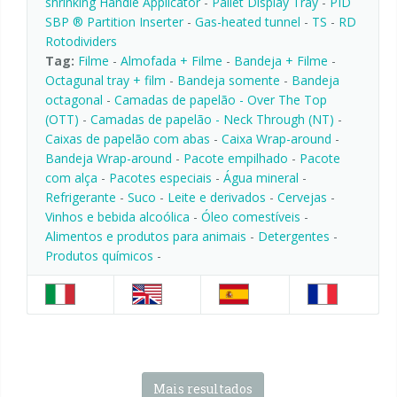
shrinking Handle Applicator
-
Pallet Display Tray
-
PID
SBP ® Partition Inserter
-
Gas-heated tunnel
-
TS
-
RD
Rotodividers
Tag:
Filme
-
Almofada + Filme
-
Bandeja + Filme
-
Octagunal tray + film
-
Bandeja somente
-
Bandeja
octagonal
-
Camadas de papelão - Over The Top
(OTT)
-
Camadas de papelão - Neck Through (NT)
-
Caixas de papelão com abas
-
Caixa Wrap-around
-
Bandeja Wrap-around
-
Pacote empilhado
-
Pacote
com alça
-
Pacotes especiais
-
Água mineral
-
Refrigerante
-
Suco
-
Leite e derivados
-
Cervejas
-
Vinhos e bebida alcoólica
-
Óleo comestíveis
-
Alimentos e produtos para animais
-
Detergentes
-
Produtos químicos
-
Mais resultados