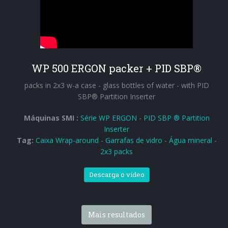
WP 500 ERGON packer + PID SBP®
packs in 2x3 w-a case - glass bottles of water - with PID
SBP® Partition Inserter
Máquinas SMI :
Série WP ERGON
-
PID SBP ® Partition
Inserter
Tag:
Caixa Wrap-around
-
Garrafas de vidro
-
Água mineral
-
2x3 packs
Descarga o vídeo
Mais resultados