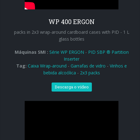
Ingresso em linha
Ingresso a 90°
WP 400 ERGON
packs in 2x3 wrap-around cardboard cases with PID - 1 L
glass bottles
Máquinas SMI :
Série WP ERGON
-
PID SBP ® Partition
Inserter
Tag:
Caixa Wrap-around
-
Garrafas de vidro
-
Vinhos e
bebida alcoólica
-
2x3 packs
Descarga o vídeo