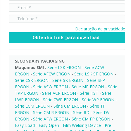
Declaração de privacidade
Obtenha link para download
SECONDARY PACKAGING
Máquinas SMI :
Série LSK ERGON
-
Serie ACW
ERGON
-
Serie AFCW ERGON
-
Série LSK SF ERGON
-
Série CSK ERGON
-
Série SK ERGON
-
Série SFP
ERGON
-
Serie ASW ERGON
-
Série MP ERGON
-
Série
TPP ERGON
-
Série ACP ERGON
-
Série HST
-
Série
LWP ERGON
-
Série CWP ERGON
-
Série WP ERGON
-
Série LCM ERGON
-
Série CM ERGON
-
Série TF
ERGON
-
Série CM R ERGON
-
Série RD
-
Série DV
ERGON
-
Série AFW ERGON
-
Série CM FP ERGON
-
Easy-Load
-
Easy-Open
-
Film Welding Device
-
Pre-