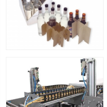
Partitions inserting device
Máquinas SMI :
Série CM ERGON
-
Série WP ERGON
-
PID SBP
® Partition Inserter
Tag:
Caixa Wrap-around
-
Garrafas de vidro
-
Vinhos e
bebida alcoólica
-
3x4 packs
PID SBP®
Partitions inserting device
Máquinas SMI :
Série WP ERGON
-
Série CM ERGON
-
PID SBP
® Partition Inserter
Tag:
Caixa Wrap-around
-
Garrafas de vidro
-
Água mineral
-
3x4 packs