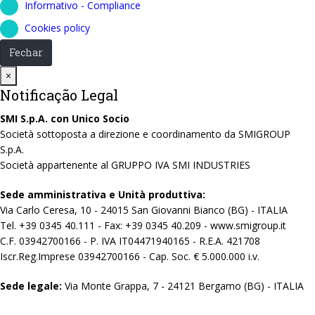
Informativo - Compliance
Cookies policy
Fechar
Close
×
Notificação Legal
SMI S.p.A. con Unico Socio
Società sottoposta a direzione e coordinamento da SMIGROUP
S.p.A.
Società appartenente al GRUPPO IVA SMI INDUSTRIES
Sede amministrativa e Unità produttiva:
Via Carlo Ceresa, 10 - 24015 San Giovanni Bianco (BG) - ITALIA
Tel. +39 0345 40.111 - Fax: +39 0345 40.209 - www.smigroup.it
C.F. 03942700166 - P. IVA IT04471940165 - R.E.A. 421708
Iscr.Reg.Imprese 03942700166 - Cap. Soc. € 5.000.000 i.v.
Sede legale:
Via Monte Grappa, 7 - 24121 Bergamo (BG) - ITALIA