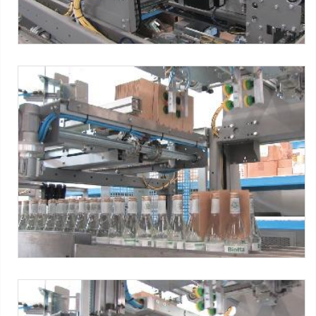
PID SBP®
Partitions inserting device
Máquinas SMI :
Série WP ERGON
-
Série CM ERGON
-
PID SBP
® Partition Inserter
Tag:
Caixa Wrap-around
-
Garrafas de vidro
-
Água mineral
-
3x4 packs