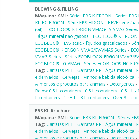
BLOWING & FILLING
Máquinas SMI :
Séries EBS K ERGON
-
Séries EBS
KL HC ERGON
-
Série EBS ERGON
-
HEVF série (nã
(oil)
-
ECOBLOC® K ERGON VMAG/EV-VMAS Series
- água mineral não gasosa
-
ECOBLOC® K ERGON L
ECOBLOC® HEVS série - líquidos gaseificados
-
Sér
ECOBLOC® K ERGON VMAG/EV-VMAS Series
-
ECO
VMAG Series
-
Séries ECOBLOC® ERGON VMAG/E
ECOBLOC® LG-VMAG
-
Séries ECOBLOC® HC ER
Tag:
Garrafas PET
-
Garrafas PP
-
Água mineral
-
R
e derivados
-
Cervejas
-
Vinhos e bebida alcoólica
-
Alimentos e produtos para animais
-
Detergentes
-
Below 0.5 L containers
-
0.5 L containers
-
0.5+ L - 
L containers
-
1.5+ L - 3 L containers
-
Over 3 L con
EBS KL Brochure
Máquinas SMI :
Séries EBS KL ERGON
-
Séries EB
Tag:
Garrafas PET
-
Garrafas PP
-
Água mineral
-
R
e derivados
-
Cervejas
-
Vinhos e bebida alcoólica
-
Alimentos e produtos para animais
-
Detergentes
-