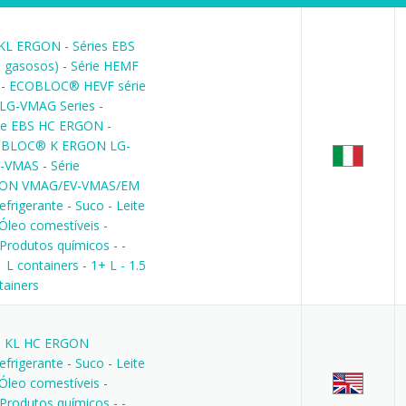
 KL ERGON
-
Séries EBS
o gasosos)
-
Série HEMF
-
ECOBLOC® HEVF série
G-VMAG Series
-
ie EBS HC ERGON
-
BLOC® K ERGON LG-
V-VMAS
-
Série
GON VMAG/EV-VMAS/EM
efrigerante
-
Suco
-
Leite
Óleo comestíveis
-
Produtos químicos
-
-
1 L containers
-
1+ L - 1.5
tainers
S KL HC ERGON
efrigerante
-
Suco
-
Leite
Óleo comestíveis
-
Produtos químicos
-
-