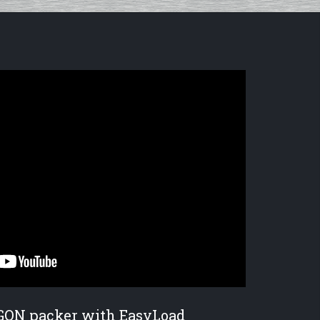
GON packer with EasyLoad