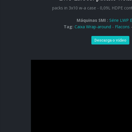
packs in 3x10 w-a case - 0,09L HDPE con
Máquinas SMI :
Série LWP
Tag:
Caixa Wrap-around
-
Flacons
Descarga o vídeo