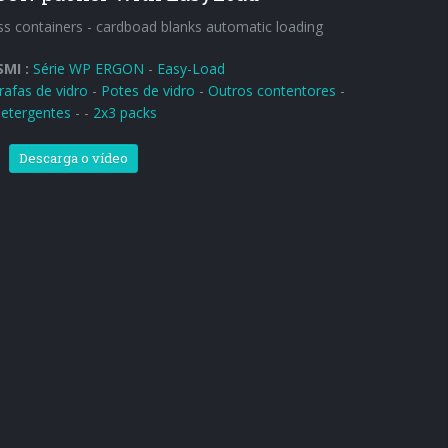
ass containers - cardboad blanks automatic loading
SMI :
Série WP ERGON
-
Easy-Load
rafas de vidro
-
Potes de vidro
-
Outros contentores
-
etergentes
-
-
2x3 packs
Descarga o vídeo