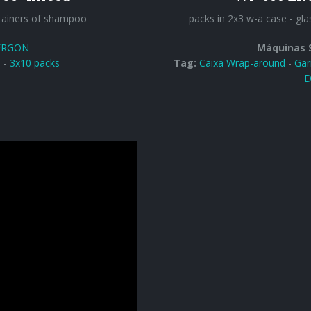
tainers of shampoo
packs in 2x3 w-a case - gl
 ERGON
Máquinas 
-
-
3x10 packs
Tag:
Caixa Wrap-around
-
Gar
D