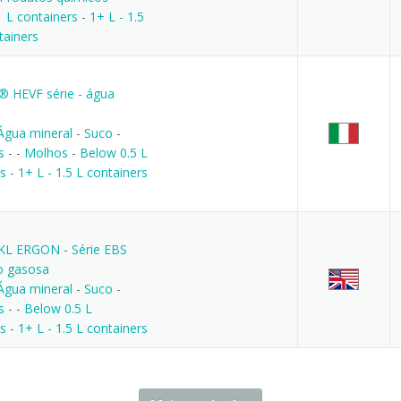
1 L containers
-
1+ L - 1.5
tainers
HEVF série - água
Água mineral
-
Suco
-
os
-
-
Molhos
-
Below 0.5 L
rs
-
1+ L - 1.5 L containers
 KL ERGON
-
Série EBS
o gasosa
Água mineral
-
Suco
-
os
-
-
Below 0.5 L
rs
-
1+ L - 1.5 L containers