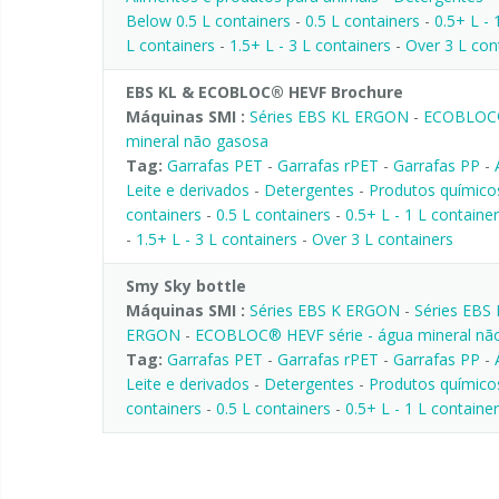
Below 0.5 L containers
-
0.5 L containers
-
0.5+ L - 
L containers
-
1.5+ L - 3 L containers
-
Over 3 L con
EBS KL & ECOBLOC® HEVF Brochure
Máquinas SMI :
Séries EBS KL ERGON
-
ECOBLOC® 
mineral não gasosa
Tag:
Garrafas PET
-
Garrafas rPET
-
Garrafas PP
-
Leite e derivados
-
Detergentes
-
Produtos químic
containers
-
0.5 L containers
-
0.5+ L - 1 L containe
-
1.5+ L - 3 L containers
-
Over 3 L containers
Smy Sky bottle
Máquinas SMI :
Séries EBS K ERGON
-
Séries EBS
ERGON
-
ECOBLOC® HEVF série - água mineral nã
Tag:
Garrafas PET
-
Garrafas rPET
-
Garrafas PP
-
Leite e derivados
-
Detergentes
-
Produtos químic
containers
-
0.5 L containers
-
0.5+ L - 1 L containe