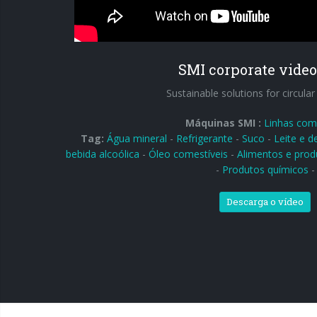
SMI corporate video
Sustainable solutions for circula
Máquinas SMI :
Linhas com
Tag:
Água mineral
-
Refrigerante
-
Suco
-
Leite e d
bebida alcoólica
-
Óleo comestíveis
-
Alimentos e prod
-
Produtos químicos
-
Descarga o vídeo