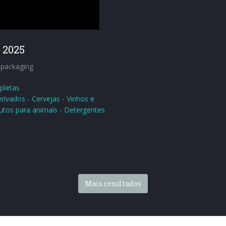
 2025
r packaging
pletas
erivados
-
Cervejas
-
Vinhos e
utos para animais
-
Detergentes
Mais resultados