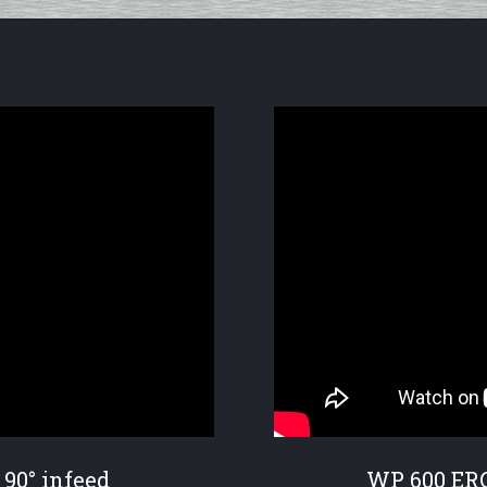
90° infeed
WP 600 ER